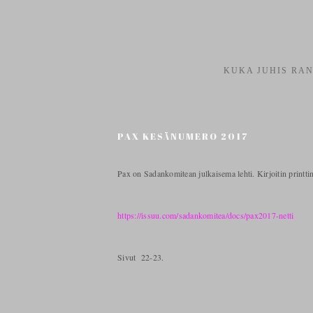
KUKA JUHIS RAN
PAX KESÄNUMERO 2017
Pax on Sadankomitean julkaisema lehti. Kirjoitin printt
https://issuu.com/sadankomitea/docs/pax2017-netti
Sivut 22-23.