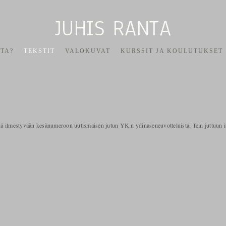
JUHIS RANTA
TA?
TEKSTIT
VALOKUVAT
KURSSIT JA KOULUTUKSET
inä ilmestyvään kesänumeroon uutismaisen jutun YK:n ydinaseneuvotteluista. Tein juttuun 