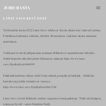
JUHIS RANTA
LÄNSI-SAVO KESÄ 2022
Työskentelin kesän 2022 Länsi-Savo -lehdessä. Kesän aikana tein valtavasti juttuja.
Politiikkaa kulttuuria, urheilua, ilmiöitä. Monenlaista. Linkkien takana muutama
maistiainen.
Viekkaasti leviävää jättipalsamia torjutaan Mikkelissä vapaaehtoisten talkoilla –
Näillä helpoilla nikseillä pääset kitkemisen makuun https://www.lansi-
savo.fi/paikalliset/4660095
Palkkatukiuudistus uhkaa viedä Uutta elämää groupilta työntekijät – Mikkelin
kierrätysmyymälän toiminta on vaarassa
https://www.lansi-savo.fi/paikalliset/4662188
Länsi-Savo selvitti Mikkelin seudun vegaanisia lounaspaikkoja: "Pitää olla helppoa,
nopeaa ja hyvää", sanoo Emmiina Tuutti