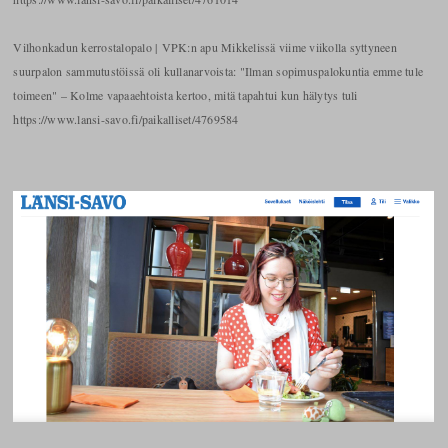
Vilhonkadun kerrostalopalo | VPK:n apu Mikkelissä viime viikolla syttyneen
suurpalon sammutustöissä oli kullanarvoista: "Ilman sopimuspalokuntia emme tule
toimeen" – Kolme vapaaehtoista kertoo, mitä tapahtui kun hälytys tuli
https://www.lansi-savo.fi/paikalliset/4769584