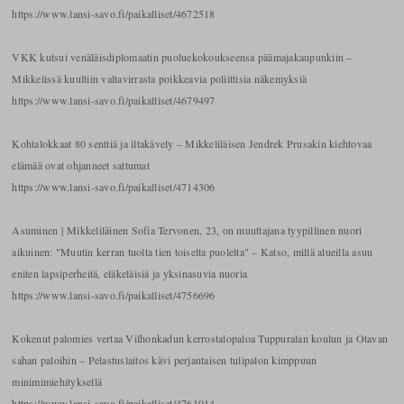
https://www.lansi-savo.fi/paikalliset/4672518
VKK kutsui venäläisdiplomaatin puoluekokoukseensa päämajakaupunkiin –
Mikkelissä kuultiin valtavirrasta poikkeavia poliittisia näkemyksiä
https://www.lansi-savo.fi/paikalliset/4679497
Kohtalokkaat 80 senttiä ja iltakävely – Mikkeliläisen Jendrek Prusakin kiehtovaa
elämää ovat ohjanneet sattumat
https://www.lansi-savo.fi/paikalliset/4714306
Asuminen | Mikkeliläinen Sofia Tervonen, 23, on muuttajana tyypillinen nuori
aikuinen: "Muutin kerran tuolta tien toiselta puolelta" – Katso, millä alueilla asuu
eniten lapsiperheitä, eläkeläisiä ja yksinasuvia nuoria
https://www.lansi-savo.fi/paikalliset/4756696
Kokenut palomies vertaa Vilhonkadun kerrostalopaloa Tuppuralan koulun ja Otavan
sahan paloihin – Pelastuslaitos kävi perjantaisen tulipalon kimppuun
minimimiehityksellä
https://www.lansi-savo.fi/paikalliset/4761014