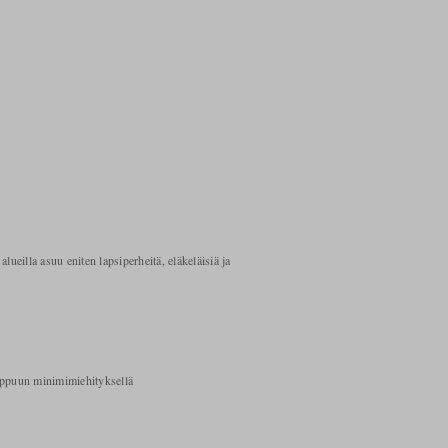
ueilla asuu eniten lapsiperheitä, eläkeläisiä ja
mppuun minimimiehityksellä