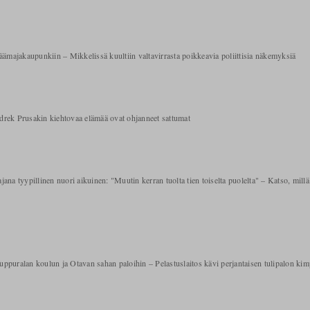
ajakaupunkiin – Mikkelissä kuultiin valtavirrasta poikkeavia poliittisia näkemyksiä
ndrek Prusakin kiehtovaa elämää ovat ohjanneet sattumat
a tyypillinen nuori aikuinen: "Muutin kerran tuolta tien toiselta puolelta" – Katso, millä al
ppuralan koulun ja Otavan sahan paloihin – Pelastuslaitos kävi perjantaisen tulipalon ki