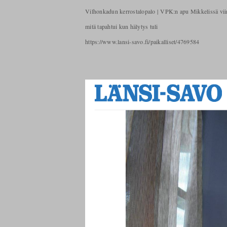
Vilhonkadun kerrostalopalo | VPK:n apu Mikkelissä viim
mitä tapahtui kun hälytys tuli
https://www.lansi-savo.fi/paikalliset/4769584