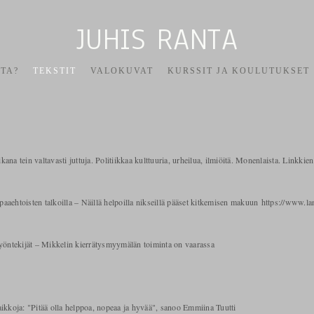
JUHIS RANTA
TA?
TEKSTIT
VALOKUVAT
KURSSIT JA KOULUTUKSET
na tein valtavasti juttuja. Politiikkaa kulttuuria, urheilua, ilmiöitä. Monenlaista. Linkki
paaehtoisten talkoilla – Näillä helpoilla nikseillä pääset kitkemisen makuun https://www.la
työntekijät – Mikkelin kierrätysmyymälän toiminta on vaarassa
ikkoja: "Pitää olla helppoa, nopeaa ja hyvää", sanoo Emmiina Tuutti