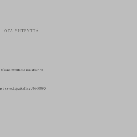
OTA YHTEYTTÄ
en takana muutama maistiainen.
nsi-savo.fi/paikalliset/4660095