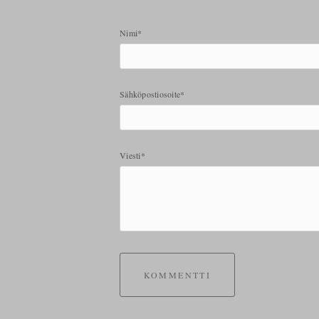
Nimi*
Sähköpostiosoite*
Viesti*
KOMMENTTI