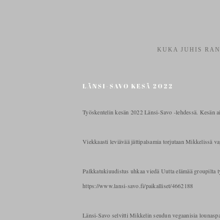
KUKA JUHIS RAN
LÄNSI-SAVO KESÄ 2022
Työskentelin kesän 2022 Länsi-Savo -lehdessä. Kesän aika
Viekkaasti leviävää jättipalsamia torjutaan Mikkelissä va
Palkkatukiuudistus uhkaa viedä Uutta elämää groupilta 
https://www.lansi-savo.fi/paikalliset/4662188
Länsi-Savo selvitti Mikkelin seudun vegaanisia lounaspa