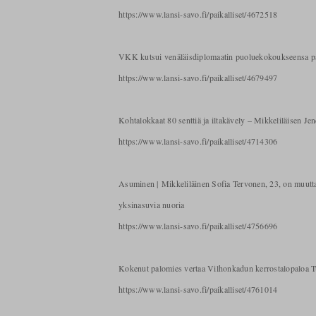
https://www.lansi-savo.fi/paikalliset/4672518
VKK kutsui venäläisdiplomaatin puoluekokoukseensa pääm
https://www.lansi-savo.fi/paikalliset/4679497
Kohtalokkaat 80 senttiä ja iltakävely – Mikkeliläisen Je
https://www.lansi-savo.fi/paikalliset/4714306
Asuminen | Mikkeliläinen Sofia Tervonen, 23, on muuttajan
yksinasuvia nuoria
https://www.lansi-savo.fi/paikalliset/4756696
Kokenut palomies vertaa Vilhonkadun kerrostalopaloa Tu
https://www.lansi-savo.fi/paikalliset/4761014