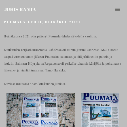
JUHIS RANTA
PUUMALA-LEHTI, HEINÄKUU 2021
Heinäkuussa 2021 olin päässyt Puumala-lehdessä todella vauhtiin.
Kuukauden neljästä numerosta, kahdessa oli minun juttuni kannessa. M/S Carelia
saapui vuosien tauon jälkeen Puumalan satamaan ja sitä juhlistettiin puhein ja
lauluin. Saimaan Höyrylaiva Regattassa oli paikalla tuhansia kävijöitä ja puhumassa
liikenne- ja viestintäministeri Timo Harakka.
Kuvissa muutama nosto kuukauden jutuista.