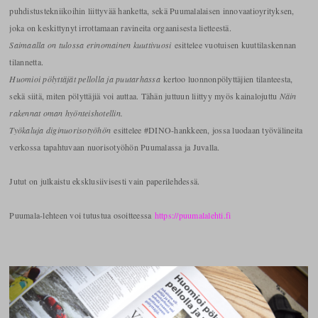
puhdistustekniikoihin liittyvää hanketta, sekä Puumalalaisen innovaatioyrityksen,
joka on keskittynyt irrottamaan ravineita orgaanisesta lietteestä.
Saimaalla on tulossa erinomainen kuuttivuosi
esittelee vuotuisen kuuttilaskennan
tilannetta.
Huomioi pölyttäjät pellolla ja puutarhassa
kertoo luonnonpölyttäjien tilanteesta,
sekä siitä, miten pölyttäjiä voi auttaa. Tähän juttuun liittyy myös kainalojuttu
Näin
rakennat oman hyönteishotellin.
Työkaluja diginuorisotyöhön
esittelee #DINO-hankkeen, jossa luodaan työvälineita
verkossa tapahtuvaan nuorisotyöhön Puumalassa ja Juvalla.
Jutut on julkaistu eksklusiivisesti vain paperilehdessä.
Puumala-lehteen voi tutustua osoitteessa
https://puumalalehti.fi