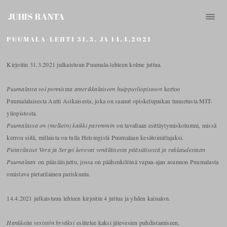
JUHIS RANTA
PUUMALA-LEHTI 31.3. JA 14.4.2021
Kirjoitin 31.3.2021 julkaistuun Puumala-lehteen kolme juttua.
Puumalasta voi ponnistaa amerikkalaiseen huippuyliopistoon
kertoo
Puumalalaisesta Antti Asikaisesta, joka on saanut opiskelupaikan tunnetusta MIT-
yliopistosta.
Puumalassa on (melkein) kaikki paremmin
on tavallaan esittäytymiskolumni, missä
kerron siitä, millaista on tulla Helsingistä Puumalaan kesätoimittajaksi.
Pietarilaiset Vera ja Sergei kerovat venäläisesta pääsiäisestä ja rakkaudestaan
Puumalaan
on pääsiäisjuttu, jossa on päähenkilöinä vapaa-ajan asunnon Puumalasta
omistava pietarilainen pariskunta.
14.4.2021 julkaistuun lehteen kirjoitin 4 juttua ja yhden kainalon.
Hankkeita vesistön hyväksi
esittelee kaksi jätevesien puhdistamiseen,