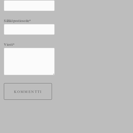
Sähköpostiosoite*
Viesti*
KOMMENTTI